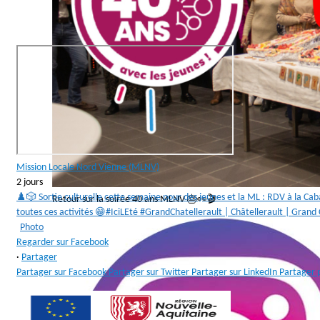
Mission Locale Nord Vienne (MLNV)
2 jours
♟️🎲 Sortie culturelle cette semaine pour des jeunes et la ML : RDV à la Ca
Retour sur la soirée 40 ans MLNV 🎂👀🎬
toutes ces activités 😁
#IciLEté #GrandChatellerault | Châtellerault | Grand
Photo
Regarder sur Facebook
·
Partager
Partager sur Facebook
Partager sur Twitter
Partager sur LinkedIn
Partager 