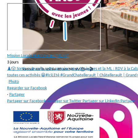
Mission Locale Nord Vienne (MLNV)
3 jours
♟️🎲 Sortie culturelle cette semaine pour des jeunes et la ML : RDV à la Ca
Retour sur la soirée 40 ans MLNV 🎂👀🎬
toutes ces activités 😁
#IciLEté #GrandChatellerault | Châtellerault | Grand
Photo
Regarder sur Facebook
·
Partager
Partager sur Facebook
Partager sur Twitter
Partager sur LinkedIn
Partager 