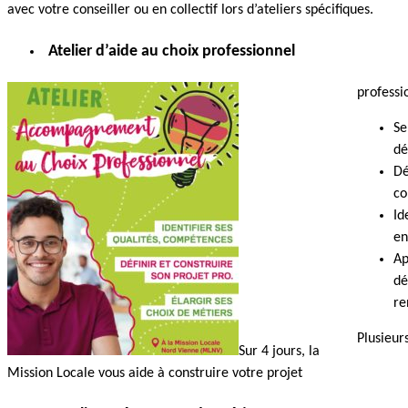
avec votre conseiller ou en collectif lors d’ateliers spécifiques.
Atelier d’aide au choix professionnel
professio
Se
dé
Dé
co
Id
en
Ap
dé
re
Plusieurs
Sur 4 jours, la
Mission Locale vous aide à construire votre projet