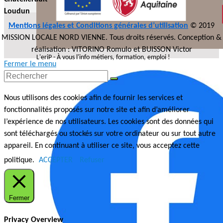
Loudun
Mentions légales et Conditions générales d’utilisation
© 2019
MISSION LOCALE NORD VIENNE. Tous droits réservés. Conception &
réalisation : VITORINO Romulo et BUISSON Victor
L'eriP - À vous l'info métiers, formation, emploi !
Fermer le menu
Nous utilisons des cookies afin de fournir les services et
fonctionnalités proposés sur notre site et afin d’améliorer
l’expérience de nos utilisateurs. Les cookies sont des données qui
sont téléchargés ou stockés sur votre ordinateur ou sur tout autre
appareil. En continuant à utiliser ce site, vous acceptez cette
politique.
ACCEPTER
Refuser
Fermer
Privacy Overview