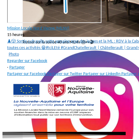
Mission Locale Nord Vienne (MLNV)
15 heures
♟️🎲 Sortie culturelle cette semaine pour des jeunes et la ML : RDV à la Ca
Retour sur la soirée 40 ans MLNV 🎂👀🎬
toutes ces activités 😁
#IciLEté #GrandChatellerault | Châtellerault | Grand
Photo
Regarder sur Facebook
·
Partager
Partager sur Facebook
Partager sur Twitter
Partager sur LinkedIn
Partager 