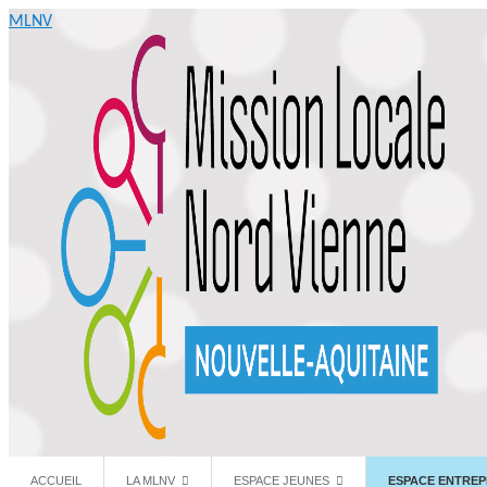
MLNV
ACCUEIL
LA MLNV
ESPACE JEUNES
ESPACE ENTREP